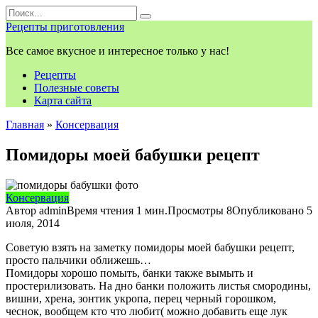
Перейти
Search
к
for:
Рецепты приготовления
контенту
Все самое вкусное и интересное только у нас!
Рецепты
Полезные советы
Карта сайта
Главная
»
Консервация
Помидоры моей бабушки рецепт
Консервация
Автор
admin
Время чтения
1 мин.
Просмотры
8
Опубликовано
5
июля, 2014
Советую взять на заметку помидоры моей бабушки рецепт,
просто пальчики оближешь…
Помидоры хорошо помыть, банки также вымыть и
простерилизовать. На дно банки положить листья смородины,
вишни, хрена, зонтик укропа, перец черный горошком,
чеснок, вообщем кто что любит( можно добавить еще лук