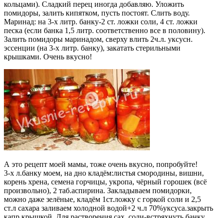
кольцами). Сладкий перец иногда добавляю. Уложить
помидоры, залить кипятком, пусть постоят. Слить воду.
Маринад: на 3-х литр. банку-2 ст. ложки соли, 4 ст. ложки
песка (если банка 1,5 литр. соответственно все в половину).
Залить помидоры маринадом, сверху влить 2ч.л. уксусн.
эссенции (на 3-х литр. банку), закатать стерильными
крышками. Очень вкусно!
А это рецепт моей мамы, тоже очень вкусно, попробуйте!
3-х л.банку моем, на дно кладём:листья смородины, вишни,
корень хрена, семена горчицы, укропа, чёрный горошек (всё
произвольно), 2 таб.аспирина. Закладываем помидорки,
можно даже зелёные, кладём 1ст.ложку с горкой соли и 2,5
ст.л сахара заливаем холодной водой+2 ч.л 70%уксуса.закрыть
капр.крышкой. Для растворения сах.,соли-встряхнуть банку.