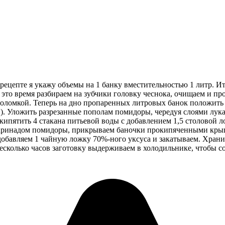
 рецепте я укажу объемы на 1 банку вместительностью 1 литр. И
В это время разбираем на зубчики головку чеснока, очищаем и
оломкой. Теперь на дно пропаренных литровых банок положить п
). Уложить разрезанные пополам помидоры, чередуя слоями лука
кипятить 4 стакана питьевой воды с добавлением 1,5 столовой л
аринадом помидоры, прикрываем баночки прокипяченными крышк
добавляем 1 чайную ложку 70%-ного уксуса и закатываем. Хран
несколько часов заготовку выдерживаем в холодильнике, чтобы с