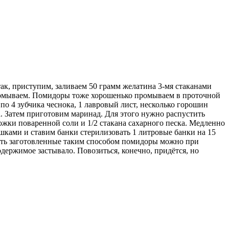
так, приступим, заливаем 50 грамм желатина 3-мя стаканами
 промываем. Помидоры тоже хорошенько промываем в проточной
о 4 зубчика чеснока, 1 лавровый лист, несколько горошин
. Затем приготовим маринад. Для этого нужно распустить
ожки поваренной соли и 1/2 стакана сахарного песка. Медленно
ами и ставим банки стерилизовать 1 литровые банки на 15
ить заготовленные таким способом помидоры можно при
одержимое застывало. Повозиться, конечно, придётся, но