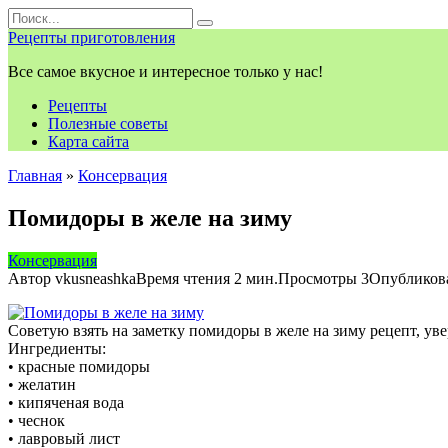
Перейти
Search
к
for:
Рецепты приготовления
контенту
Все самое вкусное и интересное только у нас!
Рецепты
Полезные советы
Карта сайта
Главная
»
Консервация
Помидоры в желе на зиму
Консервация
Автор
vkusneashka
Время чтения
2 мин.
Просмотры
3
Опубликов
Советую взять на заметку помидоры в желе на зиму рецепт, ув
Ингредиенты:
• красные помидоры
• желатин
• кипяченая вода
• чеснок
• лавровый лист