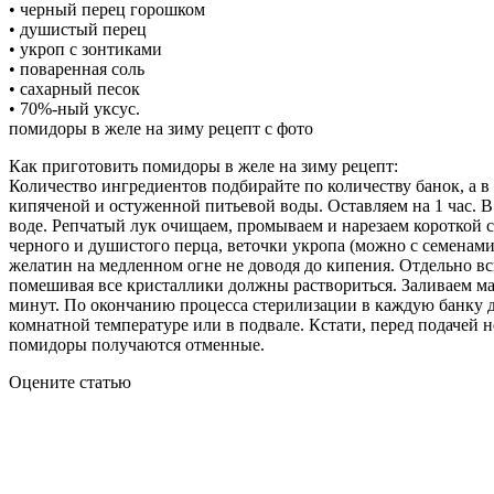
• черный перец горошком
• душистый перец
• укроп с зонтиками
• поваренная соль
• сахарный песок
• 70%-ный уксус.
помидоры в желе на зиму рецепт с фото
Как приготовить помидоры в желе на зиму рецепт:
Количество ингредиентов подбирайте по количеству банок, а в
кипяченой и остуженной питьевой воды. Оставляем на 1 час. 
воде. Репчатый лук очищаем, промываем и нарезаем короткой с
черного и душистого перца, веточки укропа (можно с семенами
желатин на медленном огне не доводя до кипения. Отдельно вс
помешивая все кристаллики должны раствориться. Заливаем м
минут. По окончанию процесса стерилизации в каждую банку 
комнатной температуре или в подвале. Кстати, перед подачей 
помидоры получаются отменные.
Оцените статью