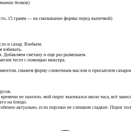
ивании белков)
сто, 15 грамм — на смазывание формы перед выпечкой)
ло и сахар. Взобьем.
я взбивать.
. Добавляем сметану и еще раз размешаем.
месим тесто с помощью миксера.
аментом, смажем форму сливочным маслом и присыплем сахаром
дусов.
времени не хватило, мой пирог выпекался около часа, всё завис
его на блюдо.
собенно актуально, если персики не слишком сладкие. Пирог по