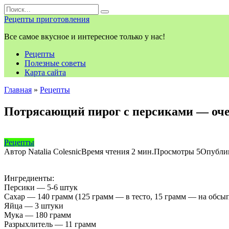
Перейти
Search
к
for:
Рецепты приготовления
контенту
Все самое вкусное и интересное только у нас!
Рецепты
Полезные советы
Карта сайта
Главная
»
Рецепты
Потрясающий пирог с персиками — очен
Рецепты
Автор
Natalia Colesnic
Время чтения
2 мин.
Просмотры
5
Опубли
Ингредиенты:
Персики — 5-6 штук
Cахар — 140 грамм (125 грамм — в тесто, 15 грамм — на обсы
Яйца — 3 штуки
Мука — 180 грамм
Разрыхлитель — 11 грамм