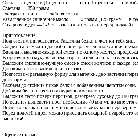
Соль — 2 щепотки (1 щепотка — в тесто, 1 щепотка — при взб
Сметана — 250 грамм
Экстракт ванили — 1 чайная ложка
Размягченное сливочное масло — 140 грамм (125 грамм — в те
Сахарная пудра — 1-2 ст. ложек (для посыпки перед подачей)
Приготовление:
Подготовим ингредиенты. Разделим белки и желтки трёх яиц.
Соединим в емкости для взбивания размягченное сливочное мас
Вводим к масляно-сахарной смеси по одному желтку, продолжа
В просеянную муку всыпаем разрыхлитель и соль, размешиваем
Выложим сметанно-мучную смесь к смеси желтков и сахара, за
Добавим в тесто ванильный экстракт.
Подготовим разъемную форму для выпечки, дно застелим перг
дно формы.
Взобьем до стойких пиков белки с добавлением щепотки соли.
Добавим белки в тесто и аккуратно вмешаем их.
Выложим тесто поверх персиков, разогреем духовку до 180 гра
По рецепту выпекать пирог необходимо 40 минут, но мне этого 
После того, как пирог немного остынет, аккуратно перевернем 
Перед подачей пирог можно присыпать сахарной пудрой, это о
чаепития!
Оцените статью