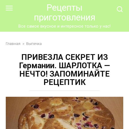
Перейти
Рецепты
к
приготовления
контенту
Все самое вкусное и интересное только у нас!
Главная
»
Выпечка
ПРИВЕЗЛА СЕКРЕТ ИЗ
Германии. ШАРЛОТКА —
НЕЧТО! ЗАПОМИНАЙТЕ
РЕЦЕПТИК