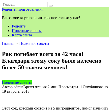
Перейти
Search
к
for:
Рецепты приготовления
контенту
Все самое вкусное и интересное только у нас!
Рецепты
Полезные советы
Карта сайта
Главная
»
Полезные советы
Рак погибает всего за 42 часа!
Благодаря этому соку было излечено
более 50 тысяч человек!
Полезные советы
Автор
admin
Время чтения
2 мин.
Просмотры
11
Опубликовано
19 августа, 2018
Этот сок, который состоит из 5 ингредиентов, помог излечить