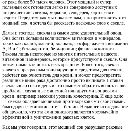
от рака более 50 тысяч человек. Этот мощный и супер
полезный сок готовится легко из совершенно доступных
ингредиентов: свеклы, моркови, сельдерея, картофеля и
редиса. Перед тем как мы покажем вам, как приготовить этот
мощный сок, я хотела бы рассказать несколько слов о свекле.
Дамы и господа, свекла на самом деле удивительный овощ.
Она богата большим количеством витаминов и минералов,
таких как: калий, магний, волокно, фосфор, железо; витамины
А, В и С; бета-каротин, бета-цианин; фолиевая кислота.
Таковы лишь некоторые из многих питательных веществ,
витаминов и минералов, которые присутствуют в свекле. Она
может помочь очистить весь организм. Более того, свекла
является прекрасным тонизирующим средством для печени,
работает как очиститель для крови, и может предотвратить
различные виды рака.Достаточно просто выпивать 1 стакан
свекольного сока в день и это поможет обратить вспять ваши
проблемы, связанные с анемией или другими вопросами
крови, например высокий уровень холестерина. И еще одно
— свекла обладает мощными противораковыми свойствами,
благодаря ее аминокислоте — бетаин. Недавнее исследование
обнаружило, что эта аминокислота является чрезвычайно
эффективной в уничтожении раковых клеток.
Как мы уже говорили, этот мощный сок разрушает раковые