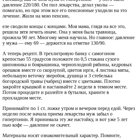
давление 220/180. Он пил лекарства, делал уколы —
помогало, но при этом все его пенсионные уходили на это
лечение. Жили на мою пенсию,
еле сводили концы с концами. Моя мама, глядя на все это,
решила зятя лечить иначе. Она у меня была травница,
прожила 90 лет. Многому меня научила. Но главное: давление
у мужа — ему 69 — держится на отметке 130/90.
А теперь рецепт. В трехлитровую банку с самогоном
крепостью 55 градусов положите по 0,5 стакана сухого
шиповника и боярышника, черноплодной рябины, кедровых
орешков вместе со скорлупой, цветов ирги, 4 листика мяты,
небольшую веточку зверобоя, душица и 3 стебелька
богородской травы (чабрец) вместе с цветками. Плотно
закройте крышкой и настаивайте 2 недели в темном месте.
Потом процедите и разлейте в бутылки, храните в
прохладном месте.
Принимайте по 1 ст. ложке утром и вечером перед едой. Через
неделю после начала приема лекарства муж забыл о
гипертонии. Я принимала эту же настойку, и вот уже 5 лет
пью кофе — давление не скачет.
Материалы носят ознакомительный характер. Помните,