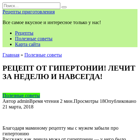
Перейти
Search
к
for:
Рецепты приготовления
контенту
Все самое вкусное и интересное только у нас!
Рецепты
Полезные советы
Карта сайта
Главная
»
Полезные советы
РЕЦЕПТ ОТ ГИПЕРТОНИИ! ЛЕЧИТ
ЗА НЕДЕЛЮ И НАВСЕГДА!
Полезные советы
Автор
admin
Время чтения
2 мин.
Просмотры
18
Опубликовано
21 марта, 2018
Благодаря маминому рецепту мы с мужем забыли про
гипертонию
Расскажу, как лечила мужа от гипертонии — у него было