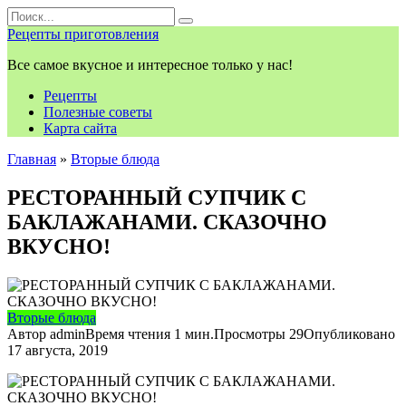
Перейти
Search
к
for:
Рецепты приготовления
контенту
Все самое вкусное и интересное только у нас!
Рецепты
Полезные советы
Карта сайта
Главная
»
Вторые блюда
РЕСТОРАННЫЙ СУПЧИК С
БАКЛАЖАНАМИ. СКАЗОЧНО
ВКУСНО!
Вторые блюда
Автор
admin
Время чтения
1 мин.
Просмотры
29
Опубликовано
17 августа, 2019