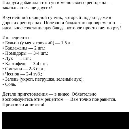
Подруга добавила этот суп в меню своего ресторана —
заказывают чаще других!
Вкуснейший овощной супчик, который подают даже в
дорогих ресторанах. Полезно и бюджетно одновременно —
идеальное сочетание для блюда, которое просто тает во рту!
Ингредиенты:
• Бульон (у меня говяжий) — 1,5 л.;
• Баклажаны — 2 шт.;
• Помидоры — 3-4 шт.;
• Лук — 1 шт.;
• Картофель — 3-4 шт.;
• Сметана — 2-3 ст.л.;
• Чеснок — 2-4 зуб.;
• Зелень (укроп, петрушка, зеленый лук);
• Соль.
Детали приготовления — в видео. Обязательно
воспользуйтесь этим рецептом — Вам точно понравится.
Приятного аппетита!