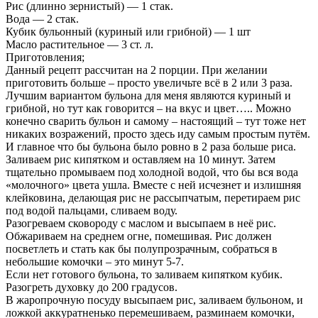
Рис (длинно зернистый) — 1 стак.
Вода — 2 стак.
Кубик бульонный (куриный или грибной) — 1 шт
Масло растительное — 3 ст. л.
Приготовления;
Данный рецепт рассчитан на 2 порции. При желании
приготовить больше – просто увеличьте всё в 2 или 3 раза.
Лучшим вариантом бульона для меня являются куриный и
грибной, но тут как говорится – на вкус и цвет….. Можно
конечно сварить бульон и самому – настоящий – тут тоже нет
никаких возражений, просто здесь иду самым простым путём.
И главное что бы бульона было ровно в 2 раза больше риса.
Заливаем рис кипятком и оставляем на 10 минут. Затем
тщательно промываем под холодной водой, что бы вся вода
«молочного» цвета ушла. Вместе с ней исчезнет и излишняя
клейковина, делающая рис не рассыпчатым, перетираем рис
под водой пальцами, сливаем воду.
Разогреваем сковороду с маслом и высыпаем в неё рис.
Обжариваем на среднем огне, помешивая. Рис должен
посветлеть и стать как бы полупрозрачным, собраться в
небольшие комочки – это минут 5-7.
Если нет готового бульона, то заливаем кипятком кубик.
Разогреть духовку до 200 градусов.
В жаропрочную посуду высыпаем рис, заливаем бульоном, и
ложкой аккуратненько перемешиваем, разминаем комочки,