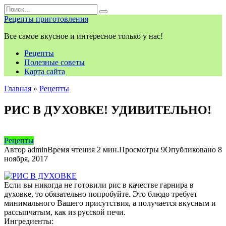
Перейти
Search
к
for:
Рецепты приготовления
контенту
Все самое вкусное и интересное только у нас!
Рецепты
Полезные советы
Карта сайта
Главная
»
Рецепты
РИС В ДУХОВКЕ! УДИВИТЕЛЬНО!
Рецепты
Автор
admin
Время чтения
2 мин.
Просмотры
9
Опубликовано
8
ноября, 2017
Если вы никогда не готовили рис в качестве гарнира в
духовке, то обязательно попробуйте. Это блюдо требует
минимального Вашего присутствия, а получается вкусным и
рассыпчатым, как из русской печи.
Ингредиенты: