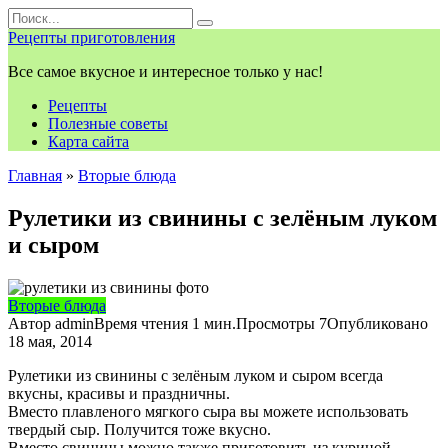
Перейти
Search
к
for:
Рецепты приготовления
контенту
Все самое вкусное и интересное только у нас!
Рецепты
Полезные советы
Карта сайта
Главная
»
Вторые блюда
Рулетики из свинины с зелёным луком
и сыром
Вторые блюда
Автор
admin
Время чтения
1 мин.
Просмотры
7
Опубликовано
18 мая, 2014
Рулетики из свинины с зелёным луком и сыром всегда
вкусны, красивы и праздничны.
Вместо плавленого мягкого сыра вы можете использовать
твердый сыр. Получится тоже вкусно.
Вместо свинины можно также приготовить из куриной