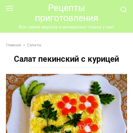
Перейти
Рецепты
к
приготовления
контенту
Все самое вкусное и интересное только у нас!
Главная
»
Салаты
Салат пекинский с курицей