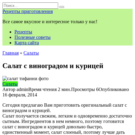
Перейти
Search
к
for:
Рецепты приготовления
контенту
Все самое вкусное и интересное только у нас!
Рецепты
Полезные советы
Карта сайта
Главная
»
Салаты
Салат с виноградом и курицей
Салаты
Автор
admin
Время чтения
2 мин.
Просмотры
6
Опубликовано
16 февраля, 2014
Сегодня предлагаю Вам приготовить оригинальный салат с
виноградом и курицей.
Салат получается свежим, легким и одновременно достаточно
сытным. Ингредиентов в нем немного, поэтому готовится
салат с виноградом и курицей довольно быстро,
единственный момент, салат слоеный, поэтому лучше дать