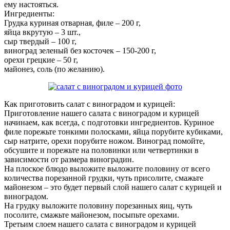
ему настояться.
Ингредиенты:
Грудка куриная отварная, филе – 200 г,
яйца вкрутую – 3 шт.,
сыр твердый – 100 г,
виноград зеленый без косточек – 150-200 г,
орехи грецкие – 50 г,
майонез, соль (по желанию).
Как приготовить салат с виноградом и курицей:
Приготовление нашего салата с виноградом и курицей
начинаем, как всегда, с подготовки ингредиентов. Куриное
филе порежьте тонкими полосками, яйца порубите кубиками,
сыр натрите, орехи порубите ножом. Виноград помойте,
обсушите и порежьте на половинки или четвертинки в
зависимости от размера виноградин.
На плоское блюдо выложите выложите половину от всего
количества порезанной грудки, чуть присолите, смажьте
майонезом – это будет первый слой нашего салат с курицей и
виноградом.
На грудку выложите половину порезанных яиц, чуть
посолите, смажьте майонезом, посыпьте орехами.
Третьим слоем нашего салата с виноградом и курицей