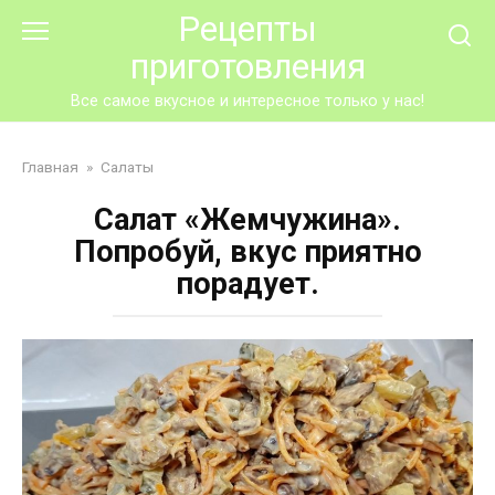
Перейти
Рецепты
к
приготовления
контенту
Все самое вкусное и интересное только у нас!
Главная
»
Салаты
Салат «Жемчужина».
Попробуй, вкус приятно
порадует.