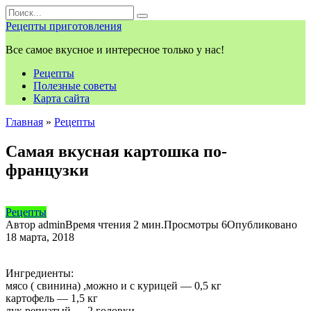
Перейти
Search
к
for:
Рецепты приготовления
контенту
Все самое вкусное и интересное только у нас!
Рецепты
Полезные советы
Карта сайта
Главная
»
Рецепты
Самая вкусная картошка по-
французки
Рецепты
Автор
admin
Время чтения
2 мин.
Просмотры
6
Опубликовано
18 марта, 2018
Ингредиенты:
мясо ( свинина) ,можно и с курицей — 0,5 кг
картофель — 1,5 кг
лук репчатый — 2 головки