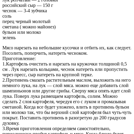
российский сыр — 150 г
чеснок — 3-4 зубчика
соль
перец черный молотый
сметана ( можно майонез)
бульон или молоко
зелень
Мясо нарезать на небольшие кусочки и отбить их, как следует.
Посолить, поперчить, натереть чесноком.
Приготовление:
1.Картофель очистить и нарезать на кружочки толщиной 0,5
см . Лук нарезать кольцами, чеснок натереть или пропустить
через пресс, сыр натереть на крупной терке.
2.Противень смазать растительным маслом, выложить на него
немного лука, на лук — слой мяса. можно еще добавить слой
шампиньонов или другие грибы. Сверху мяса опять идет слой
лука. Поверх лука размещаем картофель, солим. Можно
сделать 2 слоя картофеля, чередуя его с луком и промазывая
сметаной. Когда все будет уложено, влить в противень бульон
или молоко так, что бы верхний слой картофеля был чуть-чуть
покрыт. Поставить противень в разогретую до 200 градусов
духовку.
3.Время приготовления определяем самостоятельно,
периодически пробуя картофель и мясо. Когда блюдо будет