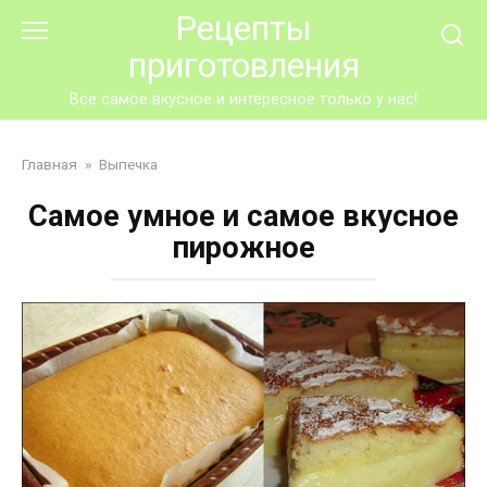
Перейти
Рецепты
к
приготовления
контенту
Все самое вкусное и интересное только у нас!
Главная
»
Выпечка
Самое умное и самое вкусное
пирожное