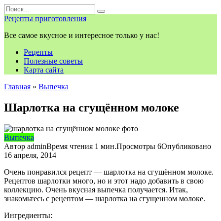
Перейти
Search
к
for:
Рецепты приготовления
контенту
Все самое вкусное и интересное только у нас!
Рецепты
Полезные советы
Карта сайта
Главная
»
Выпечка
Шарлотка на сгущённом молоке
Выпечка
Автор
admin
Время чтения
1 мин.
Просмотры
6
Опубликовано
16 апреля, 2014
Очень понравился рецепт — шарлотка на сгущённом молоке.
Рецептов шарлотки много, но и этот надо добавить в свою
коллекцию. Очень вкусная выпечка получается. Итак,
знакомьтесь с рецептом — шарлотка на сгущенном молоке.
Ингредиенты: