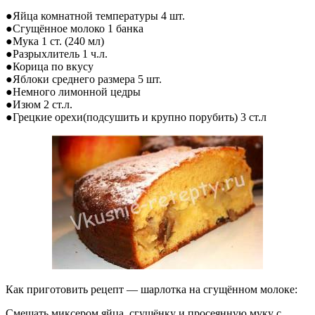
●Яйца комнатной температуры 4 шт.
●Сгущённое молоко 1 банка
●Мука 1 ст. (240 мл)
●Разрыхлитель 1 ч.л.
●Корица по вкусу
●Яблоки среднего размера 5 шт.
●Немного лимонной цедры
●Изюм 2 ст.л.
●Грецкие орехи(подсушить и крупно порубить) 3 ст.л
Как приготовить рецепт — шарлотка на сгущённом молоке:
Смешать миксером яйца, сгущёнку и просеянную муку с