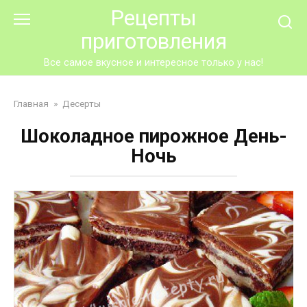
Перейти
Рецепты
к
приготовления
контенту
Все самое вкусное и интересное только у нас!
Главная
»
Десерты
Шоколадное пирожное День-
Ночь