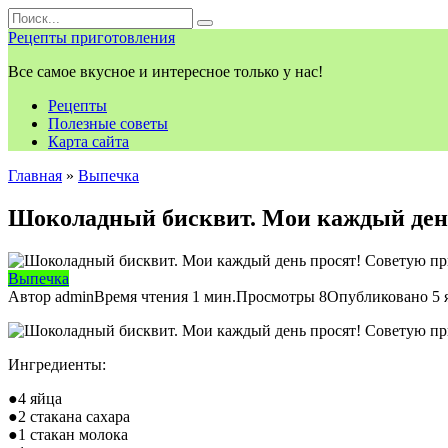
Перейти
Search
к
for:
Рецепты приготовления
контенту
Все самое вкусное и интересное только у нас!
Рецепты
Полезные советы
Карта сайта
Главная
»
Выпечка
Шоколадный бисквит. Мои каждый день
Выпечка
Автор
admin
Время чтения
1 мин.
Просмотры
8
Опубликовано
5 
Ингредиенты:
●4 яйца
●2 стакана сахара
●1 стакан молока