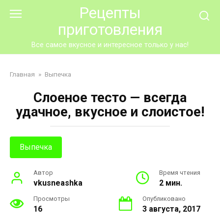
Перейти
Рецепты
к
приготовления
контенту
Все самое вкусное и интересное только у нас!
Главная
»
Выпечка
Слоеное тесто — всегда
удачное, вкусное и слоистое!
Выпечка
Автор
Время чтения
vkusneashka
2 мин.
Просмотры
Опубликовано
16
3 августа, 2017