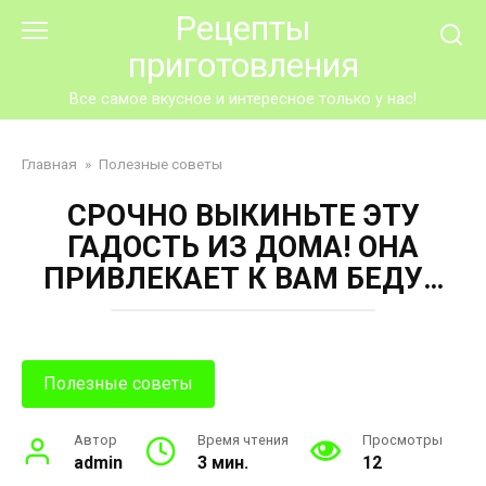
Перейти
Рецепты
к
приготовления
контенту
Все самое вкусное и интересное только у нас!
Главная
»
Полезные советы
СPОЧНО ВЫКИНЬТЕ ЭТУ
ГАДОСТЬ ИЗ ДОМA! ОНА
ПРИВЛЕКАЕТ К ВАМ БЕДУ…
Полезные советы
Автор
Время чтения
Просмотры
admin
3 мин.
12