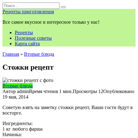
Перейти
Search
к
for:
Рецепты приготовления
контенту
Все самое вкусное и интересное только у нас!
Рецепты
Полезные советы
Карта сайта
Главная
»
Вторые блюда
Стожки рецепт
Вторые блюда
Автор
admin
Время чтения
1 мин.
Просмотры
12
Опубликовано
19 мая, 2014
Советую взять на заметку стожки рецепт, Ваши гости будут в
восторге.
Ингредиенты:
1 кг любого фарша
Начинка: