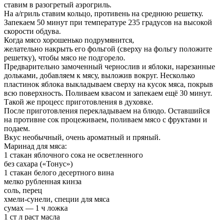
ставим в разогретый аэрогриль.
На а/гриль ставим кольцо, противень на среднюю решетку.
Запекаем 50 минут при температуре 235 градусов на высокой
скорости обдува.
Когда мясо хорошенько подрумянится,
желательно накрыть его фольгой (сверху на фольгу положите
решетку), чтобы мясо не подгорело.
Предварительно замоченный чернослив и яблоки, нарезанные
дольками, добавляем к мясу, выложив вокруг. Несколько
пластинок яблока выкладываем сверху на кусок мяса, покрыв
всю поверхность. Поливаем квасом и запекаем ещё 30 минут.
Такой же процесс приготовления в духовке.
После приготовления перекладываем на блюдо. Оставшийся
на противне сок процеживаем, поливаем мясо с фруктами и
подаем.
Вкус необычный, очень ароматный и пряный.
Маринад для мяса:
1 стакан яблочного сока не осветленного
без сахара («Тонус»)
1 стакан белого десертного вина
мелко рубленная кинза
соль, перец
хмели-сунели, специи для мяса
сумах — 1 ч ложка
1 ст л раст масла