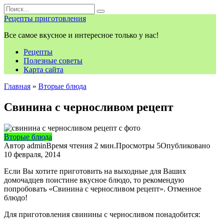
Перейти
Search
к
for:
Рецепты приготовления
контенту
Все самое вкусное и интересное только у нас!
Рецепты
Полезные советы
Карта сайта
Главная
»
Вторые блюда
Свинина с черносливом рецепт
Вторые блюда
Автор
admin
Время чтения
2 мин.
Просмотры
5
Опубликовано
10 февраля, 2014
Если Вы хотите приготовить на выходные для Ваших
домочадцев поистине вкусное блюдо, то рекомендую
попробовать «Свинина с черносливом рецепт». Отменное
блюдо!
Для приготовления свинины с черносливом понадобится: