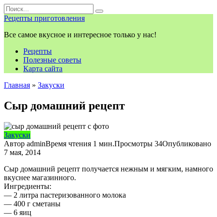
Перейти
Search
к
for:
Рецепты приготовления
контенту
Все самое вкусное и интересное только у нас!
Рецепты
Полезные советы
Карта сайта
Главная
»
Закуски
Сыр домашний рецепт
Закуски
Автор
admin
Время чтения
1 мин.
Просмотры
34
Опубликовано
7 мая, 2014
Сыр домашний рецепт получается нежным и мягким, намного
вкуснее магазинного.
Ингредиенты:
— 2 литра пастеризованного молока
— 400 г сметаны
— 6 яиц