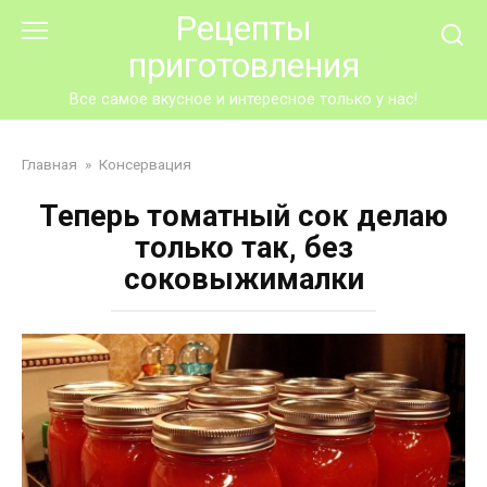
Перейти
Рецепты
к
приготовления
контенту
Все самое вкусное и интересное только у нас!
Главная
»
Консервация
Теперь томатный сок делаю
только так, без
соковыжималки