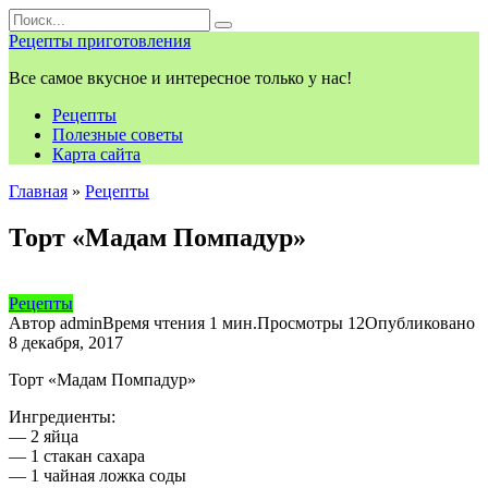
Перейти
Search
к
for:
Рецепты приготовления
контенту
Все самое вкусное и интересное только у нас!
Рецепты
Полезные советы
Карта сайта
Главная
»
Рецепты
Торт «Мадам Помпадур»
Рецепты
Автор
admin
Время чтения
1 мин.
Просмотры
12
Опубликовано
8 декабря, 2017
Торт «Мадам Помпадур»
Ингредиенты:
— 2 яйца
— 1 стакан сахара
— 1 чайная ложка соды