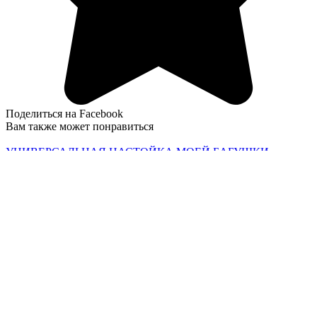
Поделиться на Facebook
Вам также может понравиться
УНИВЕРСАЛЬНАЯ НАСТОЙКА МОЕЙ БАБУШКИ —
ЛЕЧИТ СУСТАВЫ. ПОМОГАЕТ ПРИ АРТРОЗЕ, АТРОФИИ
МЫШЦ РУК И НОГ И СКЛЕРОДЕРМИИ!
0
161
Чтобы забыть о давлении нужно взять горсть семян укропа!
0
131
© 2026 Рецепты приготовления
Торт «Мадам Помпадур»
Поделиться на Facebook