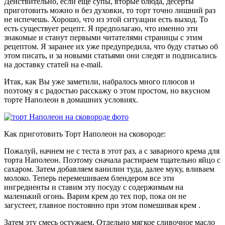
Действительно, если еще супы, вторые блюда, десерты
приготовить можно и без духовки, то торт точно лишний раз
не испечешь. Хорошо, что из этой ситуации есть выход. То
есть существует рецепт. Я предполагаю, что именно эти
знакомые и станут первыми читателями страницы с этим
рецептом. Я заранее их уже предупредила, что буду статью об
этом писать, и за новыми статьями они следят и подписались
на доставку статей на e-mail.
Итак, как Вы уже заметили, набралось много плюсов и
поэтому я с радостью расскажу о этом простом, но вкусном
торте Наполеон в домашних условиях.
Как приготовить Торт Наполеон на сковороде:
Пожалуй, начнем не с теста в этот раз, а с заварного крема для
торта Наполеон. Поэтому сначала растираем тщательно яйцо с
сахаром. Затем добавляем ванилин туда, далее муку, вливаем
молоко. Теперь перемешиваем блендером все эти
ингредиенты и ставим эту посуду с содержимым на
маленький огонь. Варим крем до тех пор, пока он не
загустеет, главное постоянно при этом помешивая крем .
Затем эту смесь остужаем. Отдельно мягкое сливочное масло