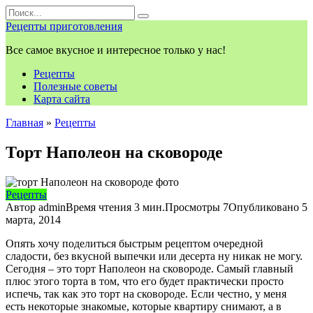
Перейти
Search
к
for:
Рецепты приготовления
контенту
Все самое вкусное и интересное только у нас!
Рецепты
Полезные советы
Карта сайта
Главная
»
Рецепты
Торт Наполеон на сковороде
Рецепты
Автор
admin
Время чтения
3 мин.
Просмотры
7
Опубликовано
5
марта, 2014
Опять хочу поделиться быстрым рецептом очередной
сладости, без вкусной выпечки или десерта ну никак не могу.
Сегодня – это торт Наполеон на сковороде. Самый главный
плюс этого торта в том, что его будет практически просто
испечь, так как это торт на сковороде. Если честно, у меня
есть некоторые знакомые, которые квартиру снимают, а в