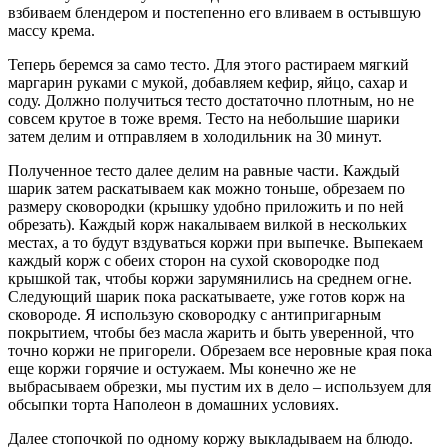
взбиваем блендером и постепенно его вливаем в остывшую
массу крема.
Теперь беремся за само тесто. Для этого растираем мягкий
маргарин руками с мукой, добавляем кефир, яйцо, сахар и
соду. Должно получиться тесто достаточно плотным, но не
совсем крутое в тоже время. Тесто на небольшие шарики
затем делим и отправляем в холодильник на 30 минут.
Полученное тесто далее делим на равные части. Каждый
шарик затем раскатываем как можно тоньше, обрезаем по
размеру сковородки (крышку удобно приложить и по ней
обрезать). Каждый корж накалываем вилкой в нескольких
местах, а то будут вздуваться коржи при выпечке. Выпекаем
каждый корж с обеих сторон на сухой сковородке под
крышкой так, чтобы коржи зарумянились на среднем огне.
Следующий шарик пока раскатываете, уже готов корж на
сковороде. Я использую сковородку с антипригарным
покрытием, чтобы без масла жарить и быть уверенной, что
точно коржи не пригорели. Обрезаем все неровные края пока
еще коржи горячие и остужаем. Мы конечно же не
выбрасываем обрезки, мы пустим их в дело – используем для
обсыпки торта Наполеон в домашних условиях.
Далее стопочкой по одному коржу выкладываем на блюдо.