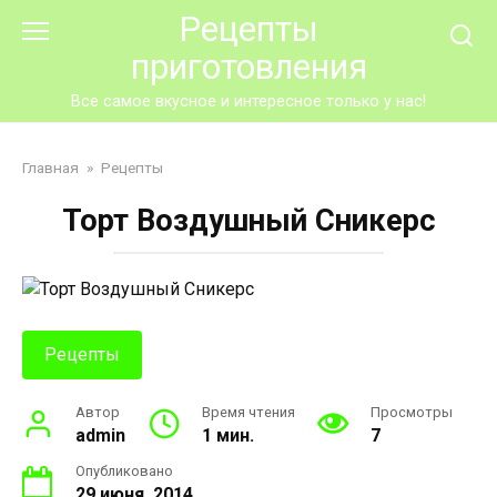
Перейти
Рецепты
к
приготовления
контенту
Все самое вкусное и интересное только у нас!
Главная
»
Рецепты
Торт Воздушный Сникерс
Рецепты
Автор
Время чтения
Просмотры
admin
1 мин.
7
Опубликовано
29 июня, 2014