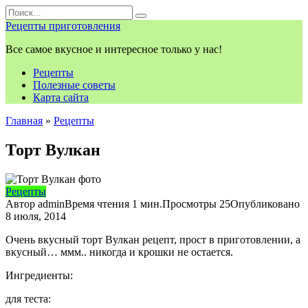
Перейти
Search
к
for:
Рецепты приготовления
контенту
Все самое вкусное и интересное только у нас!
Рецепты
Полезные советы
Карта сайта
Главная
»
Рецепты
Торт Вулкан
Рецепты
Автор
admin
Время чтения
1 мин.
Просмотры
25
Опубликовано
8 июля, 2014
Очень вкусный торт Вулкан рецепт, прост в приготовлении, а
вкусный… ммм.. никогда и крошки не остается.
Ингредиенты:
для теста: