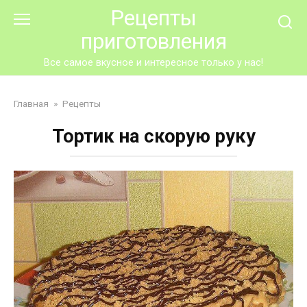
Перейти
Рецепты
к
приготовления
контенту
Все самое вкусное и интересное только у нас!
Главная
»
Рецепты
Тортик на скорую руку