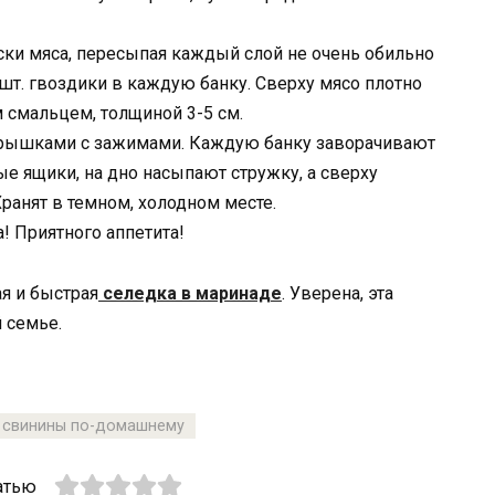
уски мяса, пересыпая каждый слой не очень обильно
т. гвоздики в каждую банку. Сверху мясо плотно
смальцем, толщиной 3-5 см.
рышками с зажимами. Каждую банку заворачивают
е ящики, на дно насыпают стружку, а сверху
ранят в темном, холодном месте.
 Приятного аппетита!
я и быстрая
селедка в маринаде
. Уверена, эта
 семье.
з свинины по-домашнему
атью