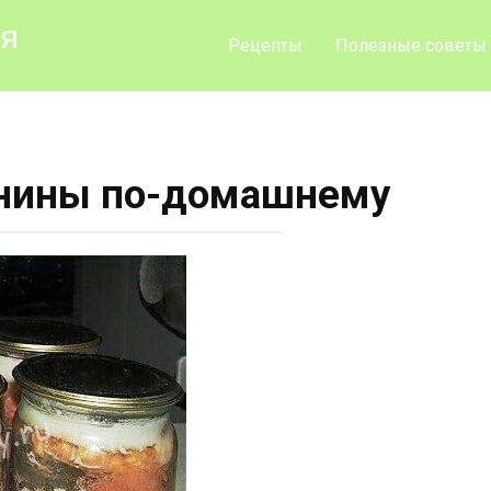
ия
Рецепты
Полезные советы
инины по-домашнему