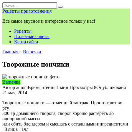
Перейти
Search
к
for:
Рецепты приготовления
контенту
Все самое вкусное и интересное только у нас!
Рецепты
Полезные советы
Карта сайта
Главная
»
Выпечка
Творожные пончики
Выпечка
Автор
admin
Время чтения
1 мин.
Просмотры
8
Опубликовано
21 мая, 2014
Творожные пончики — отменный завтрак. Просто тают во
рту.
300 гр домашнего творога, творог хорошо растереть до
однородной массы
или сбить блендером и смешать с остальными ингредиентами
: 3 яйца+ 1чл