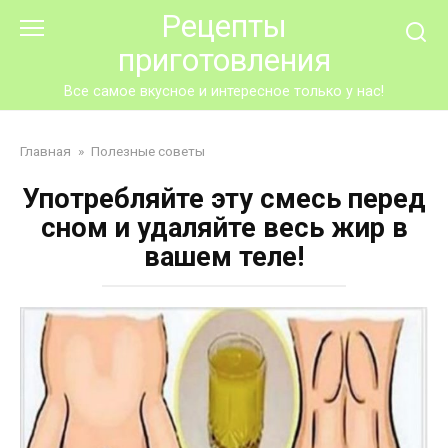
Перейти
Рецепты
к
приготовления
контенту
Все самое вкусное и интересное только у нас!
Главная
»
Полезные советы
Употребляйте эту смесь перед
сном и удаляйте весь жир в
вашем теле!