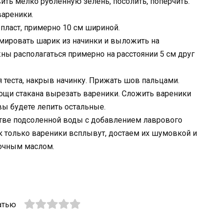
ить мелко рубленную зелень, посолить, поперчить.
вареники.
й пласт, примерно 10 см шириной.
мировать шарик из начинки и выложить на
жны располагаться примерно на расстоянии 5 см друг
ая теста, накрыв начинку. Прижать шов пальцами.
ощи стакана вырезать вареники. Сложить вареники
вы будете лепить остальные.
стве подсоленной воды с добавлением лаврового
ак только вареники всплывут, достаем их шумовкой и
вочным маслом.
атью