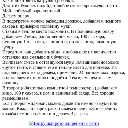
Как приготовить ватрушки розочки:
Для этих булочек подойдёт любое густое дрожжевое тесто.
Мой любимый вариант такой.
Делаем опару.
В подогретом молоке разводим дрожжи, добавляем немного
сахара и примерно половину муки.
Ставим в тёплое место подходить. В подошедшую опару
добавляем 2 яйца, растопленное масло, 100 г сахара,
неполную 1 ч.л. соли, ванилин и, по желанию, лимонную
цедру.
Перед тем, как добавить яйца, я небольшое их количество
оставляю для смазывания булочек.
Выливаем смесь в оставшуюся муку. Замешиваем довольно
крутое тесто, и ставим его в тёплое место для подъёма. Из
подошедшего теста делаем, примерно, 24 одинаковых шарика,
и оставляем их немного подойти. Тем временем делаем
начинку.
В творог (обязательно комнатной температуры) добавляем
яйцо, 100 г сахара, изюм и ванильный сахар. Всё хорошо
размешиваем.
Если творог жидковат, можно добавить немного муки или
манки. Каждый шарик раскатываем в лепёшку, в середину
кладём немного начинки и делаем 3 разреза.