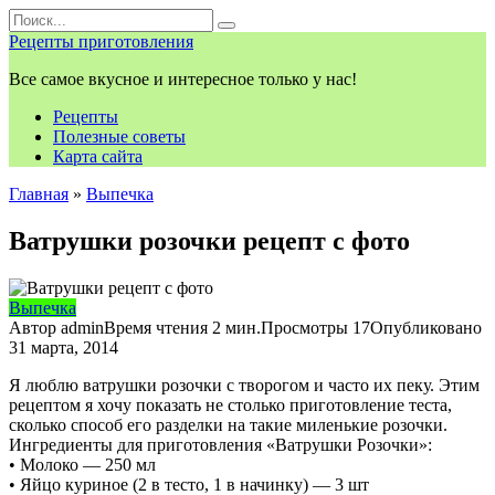
Перейти
Search
к
for:
Рецепты приготовления
контенту
Все самое вкусное и интересное только у нас!
Рецепты
Полезные советы
Карта сайта
Главная
»
Выпечка
Ватрушки розочки рецепт с фото
Выпечка
Автор
admin
Время чтения
2 мин.
Просмотры
17
Опубликовано
31 марта, 2014
Я люблю ватрушки розочки с творогом и часто их пеку. Этим
рецептом я хочу показать не столько приготовление теста,
сколько способ его разделки на такие миленькие розочки.
Ингредиенты для приготовления «Ватрушки Розочки»:
• Молоко — 250 мл
• Яйцо куриное (2 в тесто, 1 в начинку) — 3 шт