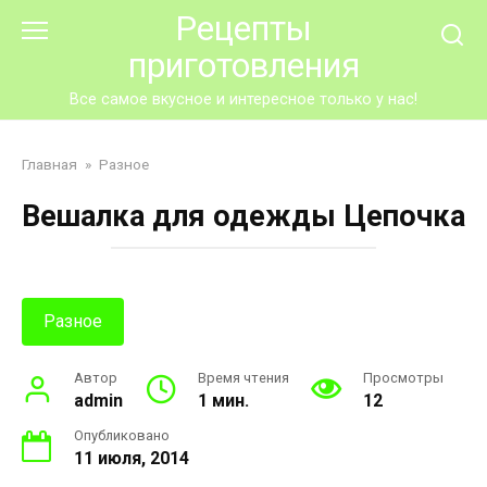
Перейти
Рецепты
к
приготовления
контенту
Все самое вкусное и интересное только у нас!
Главная
»
Разное
Вешалка для одежды Цепочка
Разное
Автор
Время чтения
Просмотры
admin
1 мин.
12
Опубликовано
11 июля, 2014