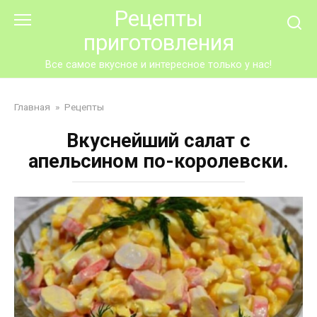
Перейти
Рецепты
к
приготовления
контенту
Все самое вкусное и интересное только у нас!
Главная
»
Рецепты
Вкуснейший салат с
апельсином по-королевски.