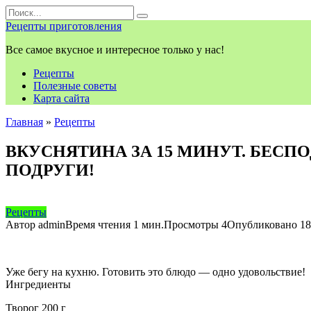
Перейти
Search
к
for:
Рецепты приготовления
контенту
Все самое вкусное и интересное только у нас!
Рецепты
Полезные советы
Карта сайта
Главная
»
Рецепты
ВКУСНЯТИНА ЗА 15 МИНУТ. БЕСП
ПОДРУГИ!
Рецепты
Автор
admin
Время чтения
1 мин.
Просмотры
4
Опубликовано
18
Уже бегу на кухню. Готовить это блюдо — одно удовольствие!
Ингредиенты
Творог 200 г