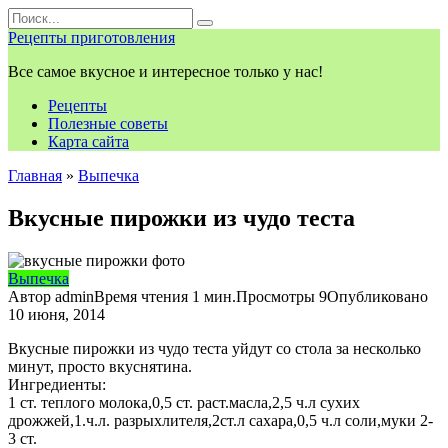
Перейти
Search
к
for:
Рецепты приготовления
контенту
Все самое вкусное и интересное только у нас!
Рецепты
Полезные советы
Карта сайта
Главная
»
Выпечка
Вкусные пирожки из чудо теста
Выпечка
Автор
admin
Время чтения
1 мин.
Просмотры
9
Опубликовано
10 июня, 2014
Вкусные пирожки из чудо теста уйдут со стола за несколько
минут, просто вкуснятина.
Ингредиенты:
1 ст. теплого молока,0,5 ст. раст.масла,2,5 ч.л сухих
дрожжей,1.ч.л. разрыхлителя,2ст.л сахара,0,5 ч.л соли,муки 2-
3 ст.