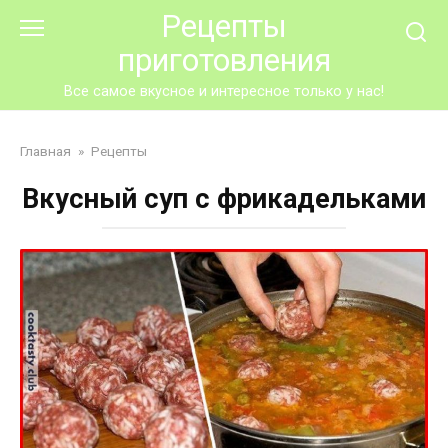
Перейти
Рецепты
к
приготовления
контенту
Все самое вкусное и интересное только у нас!
Главная
»
Рецепты
Вкусный суп с фрикадельками