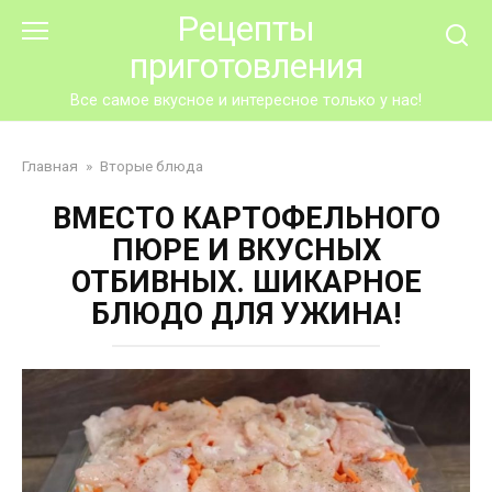
Перейти
Рецепты
к
приготовления
контенту
Все самое вкусное и интересное только у нас!
Главная
»
Вторые блюда
ВМЕСТО КАРТОФЕЛЬНОГО
ПЮРЕ И ВКУСНЫХ
ОТБИВНЫХ. ШИКАРНОЕ
БЛЮДО ДЛЯ УЖИНА!