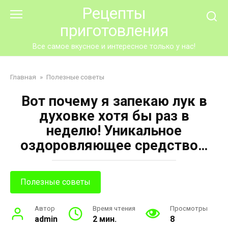
Перейти
Рецепты
к
приготовления
контенту
Все самое вкусное и интересное только у нас!
Главная
»
Полезные советы
Вот почему я запекаю лук в
духовке хотя бы раз в
неделю! Уникальное
оздоровляющее средство…
Полезные советы
Автор
Время чтения
Просмотры
admin
2 мин.
8