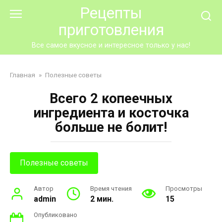
Перейти
Рецепты
к
приготовления
контенту
Все самое вкусное и интересное только у нас!
Главная
»
Полезные советы
Всего 2 копеечных
ингредиента и косточка
больше не болит!
Полезные советы
Автор
Время чтения
Просмотры
admin
2 мин.
15
Опубликовано