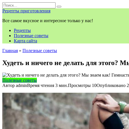
Перейти
Search
к
for:
Рецепты приготовления
контенту
Все самое вкусное и интересное только у нас!
Рецепты
Полезные советы
Карта сайта
Главная
»
Полезные советы
Худеть и ничего не делать для этого? 
Полезные советы
Автор
admin
Время чтения
3 мин.
Просмотры
10
Опубликовано
2