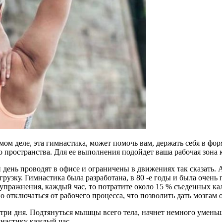
мом деле, эта гимнастика, может помочь вам, держать себя в фор
о пространства. Для ее выполнения подойдет ваша рабочая зона 
день проводят в офисе и ограничены в движениях так сказать. А
рузку. Гимнастика была разработана, в 80 -е годы и была очень
ражнения, каждый час, то потратите около 15 % съеденных кало
о отключаться от рабочего процесса, что позволить дать мозгам
з три дня. Подтянуться мышцы всего тела, начнет немного умень
мнастику каждый час.