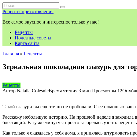
Перейти
Search
к
for:
Рецепты приготовления
контенту
Все самое вкусное и интересное только у нас!
Рецепты
Полезные советы
Карта сайта
Главная
»
Рецепты
Зеркальная шоколадная глазурь для тор
Рецепты
Автор
Natalia Colesnic
Время чтения
3 мин.
Просмотры
12
Опубл
Такой глазури вы еще точно не пробовали. С ее помощью ваша
Расскажу небольшую историю. На прошлой неделе я заходила в
блестящий. В ту же минуту я просто загорелась узнать рецепт 
Как только я оказалась у себя дома, я принялась штурмовать п