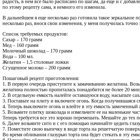
радость, в нем все было расписано по шагам, да еще и с добавл
по этому рецепту сама, я немного его изменила.
В дальнейшем я еще несколько раз готовила такое зеркальное п
несколько раз, внося свои изменения, у меня получилась точно 
Список требуемых продуктов:
Сахар – 170 грамм
Мед – 160 грамм
Молочный шоколад – 170 грамм
Вода – 100 мл.
Желатин – 1,5 столовые ложки
Сгущенное молоко – 200 грамм
Пошаговый рецепт приготовления:
1. В первую очередь приступите к замачиванию желатина. Возь
желатина полностью пропиталась понадобится не более 20 мин
2. В отдельную емкость налейте оставшуюся воду, насыпьте са
3. Поставьте на плиту и включите огонь. Когда получившаяся см
4. Теперь выключите огонь и влейте в эту емкость замоченный 
5. Возьмите плитку шоколада и измельчите ее на маленькие час
Теперь требуется все это хорошо перемешать. Мешайте до тех п
6. Далее возьмите сито и с его помощью начинайте цедить гла
7. Поместите свою выпечку в виде торта на решетчатую повер
Во время обливания глазурью торта она будет стекать в эту емко