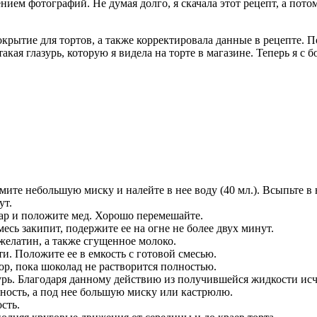
ением фотографий. Не думая долго, я скачала этот рецепт, а пото
окрытие для тортов, а также корректировала данные в рецепте. П
такая глазурь, которую я видела на торте в магазине. Теперь я с
мите небольшую миску и налейте в нее воду (40 мл.). Всыпьте в
ут.
хар и положите мед. Хорошо перемешайте.
есь закипит, подержите ее на огне не более двух минут.
желатин, а также сгущенное молоко.
ти. Положите ее в емкость с готовой смесью.
ор, пока шоколад не растворится полностью.
зурь. Благодаря данному действию из получившейся жидкости ис
хность, а под нее большую миску или кастрюлю.
сть.