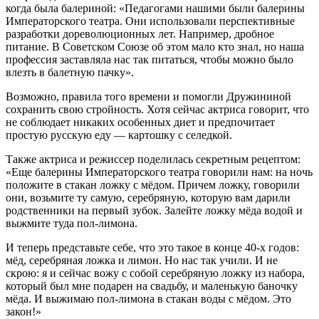
когда была балериной: «Педагогами нашими были балерины
Императорского театра. Они использовали перспективные
разработки дореволюционных лет. Например, дробное
питание. В Советском Союзе об этом мало кто знал, но наша
профессия заставляла нас так питаться, чтобы можно было
влезть в балетную пачку».
Возможно, правила того времени и помогли Дружининой
сохранить свою стройность. Хотя сейчас актриса говорит, что
не соблюдает никаких особенных диет и предпочитает
простую русскую еду — картошку с селедкой.
Также актриса и режиссер поделилась секретным рецептом:
«Еще балерины Императорского театра говорили нам: на ночь
положите в стакан ложку с мёдом. Причем ложку, говорили
они, возьмите ту самую, серебряную, которую вам дарили
родственники на первый зубок. Залейте ложку мёда водой и
выжмите туда пол-лимона.
И теперь представьте себе, что это такое в конце 40-х годов:
мёд, серебряная ложка и лимон. Но нас так учили. И не
скрою: я и сейчас вожу с собой серебряную ложку из набора,
который был мне подарен на свадьбу, и маленькую баночку
мёда. И выжимаю пол-лимона в стакан воды с мёдом. Это
закон!»