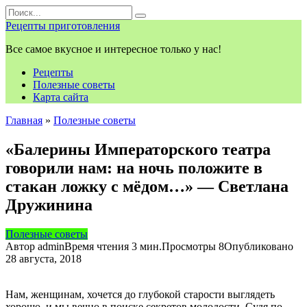
Перейти
Search
к
for:
Рецепты приготовления
контенту
Все самое вкусное и интересное только у нас!
Рецепты
Полезные советы
Карта сайта
Главная
»
Полезные советы
«Балерины Императорского театра
говорили нам: на ночь положите в
стакан ложку с мёдом…» — Светлана
Дружинина
Полезные советы
Автор
admin
Время чтения
3 мин.
Просмотры
8
Опубликовано
28 августа, 2018
Нам, женщинам, хочется до глубокой старости выглядеть
хорошо, и мы вечно в поиске секретов молодости. Судя по