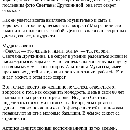
последним фото Светланы Дружининой, она этот секрет
отыскала.
Как ей удается всегда выглядеть изумительно и быть в
хорошем настроении, несмотря на возраст? Мы решили это
выяснить и поделиться с тобой. Дело не в каких-то секретных
диетах, скорее, в мудрости.
Мудрые советы
«Счастье — это жизнь и талант жить», — так говорит
Светлана Дружинина. Ее секрет в умении радоваться жизни и
наслаждаться каждым ее мгновением. Она живет душа в душу
со своим мужем — оператором Анатолием Мукасеем, имеет
прекрасных детей и внуков и постоянно занята работой. Кто
знает, может, в этом весь секрет.
Вот только просто так женщине не удалось отделаться от
вопросов о том, как сохранить молодость. Ведь в свои 80 лет
выглядит она просто потрясающе. Недавно Светлана
поделилась снимками с отдыха на Кипре, чем приятно
удивила своих поклонников. Ее фигуре и стройным ножкам
позавидуют многие молодые барышни. В чём же секрет ее
стройности?
Актриса делится своими воспоминаниями из тех времен,