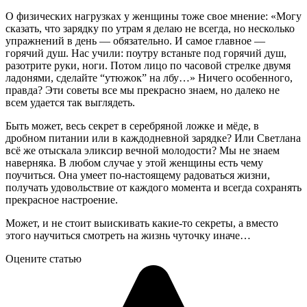
О физических нагрузках у женщины тоже свое мнение: «Могу
сказать, что зарядку по утрам я делаю не всегда, но несколько
упражнений в день — обязательно. И самое главное —
горячий душ. Нас учили: поутру встаньте под горячий душ,
разотрите руки, ноги. Потом лицо по часовой стрелке двумя
ладонями, сделайте “утюжок” на лбу…» Ничего особенного,
правда? Эти советы все мы прекрасно знаем, но далеко не
всем удается так выглядеть.
Быть может, весь секрет в серебряной ложке и мёде, в
дробном питании или в каждодневной зарядке? Или Светлана
всё же отыскала эликсир вечной молодости? Мы не знаем
наверняка. В любом случае у этой женщины есть чему
поучиться. Она умеет по-настоящему радоваться жизни,
получать удовольствие от каждого момента и всегда сохранять
прекрасное настроение.
Может, и не стоит выискивать какие-то секреты, а вместо
этого научиться смотреть на жизнь чуточку иначе…
Оцените статью