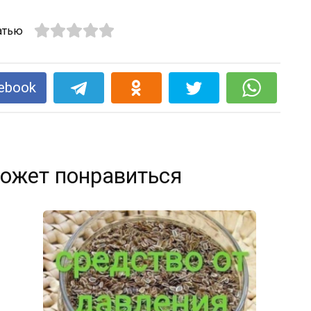
атью
ebook
ожет понравиться