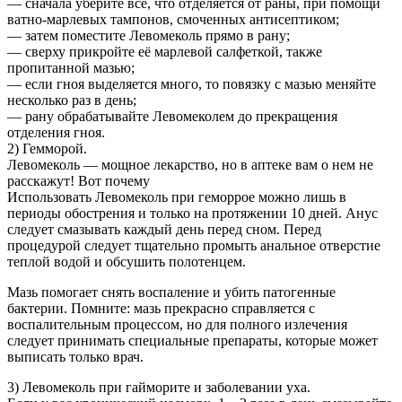
— сначала уберите все, что отделяется от раны, при помощи
ватно-марлевых тампонов, смоченных антисептиком;
— затем поместите Левомеколь прямо в рану;
— сверху прикройте её марлевой салфеткой, также
пропитанной мазью;
— если гноя выделяется много, то повязку с мазью меняйте
несколько раз в день;
— рану обрабатывайте Левомеколем до прекращения
отделения гноя.
2) Гемморой.
Левомеколь — мощное лекарство, но в аптеке вам о нем не
расскажут! Вот почему
Использовать Левомеколь при геморрое можно лишь в
периоды обострения и только на протяжении 10 дней. Анус
следует смазывать каждый день перед сном. Перед
процедурой следует тщательно промыть анальное отверстие
теплой водой и обсушить полотенцем.
Мазь помогает снять воспаление и убить патогенные
бактерии. Помните: мазь прекрасно справляется с
воспалительным процессом, но для полного излечения
следует принимать специальные препараты, которые может
выписать только врач.
3) Левомеколь при гайморите и заболевании уха.