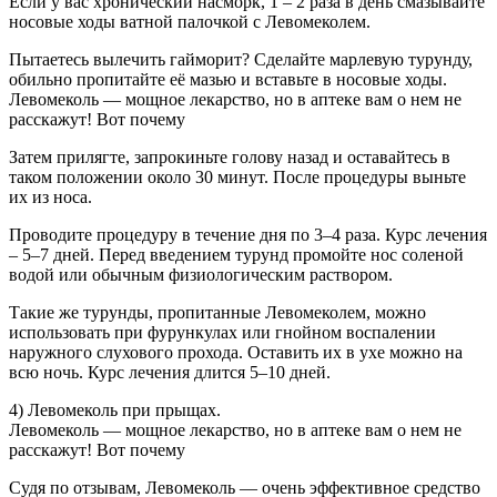
Если у вас хронический насморк, 1 – 2 раза в день смазывайте
носовые ходы ватной палочкой с Левомеколем.
Пытаетесь вылечить гайморит? Сделайте марлевую турунду,
обильно пропитайте её мазью и вставьте в носовые ходы.
Левомеколь — мощное лекарство, но в аптеке вам о нем не
расскажут! Вот почему
Затем прилягте, запрокиньте голову назад и оставайтесь в
таком положении около 30 минут. После процедуры выньте
их из носа.
Проводите процедуру в течение дня по 3–4 раза. Курс лечения
– 5–7 дней. Перед введением турунд промойте нос соленой
водой или обычным физиологическим раствором.
Такие же турунды, пропитанные Левомеколем, можно
использовать при фурункулах или гнойном воспалении
наружного слухового прохода. Оставить их в ухе можно на
всю ночь. Курс лечения длится 5–10 дней.
4) Левомеколь при прыщах.
Левомеколь — мощное лекарство, но в аптеке вам о нем не
расскажут! Вот почему
Судя по отзывам, Левомеколь — очень эффективное средство