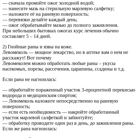
— сначала промойте ожог холодной водой;
— нанесите мазь на стерильную марлевую салфетку;
— наложите её на раневую поверхность;
— перевязки делайте каждый день;
— ожог обрабатывайте мазью до полного заживления.
При небольших бытовых ожогах курс лечения обычно
составляет 5 – 14 дней.
2) Гнойные раны и язвы на коже.
Левомеколь — мощное лекарство, но в аптеке вам о нем не
расскажут! Вот почему
Левомеколем можно обработать любые раны – укусы
насекомых, порезы, рассечения, царапины, ссадины и т.д.
Если рана не нагноилась:
— обработайте пораженный участок 3-процентной перекисью
водорода и медицинским спиртом;
— Левомеколь наложите непосредственно на раневую
поверхность;
— если есть необходимость — накройте обработанный
участок марлевой салфеткой и забинтуйте;
— обработку проводите один раз в день, до заживления раны.
Если же рана нагноилась: