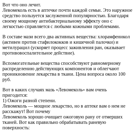
Вот что оно лечит.
Левомеколь есть в аптечке почти каждой семьи. Это наружное
средство пользуется заслуженной популярностью. Благодаря
своему мощному антибактериальному эффекту оно с
легкостью справляется с любыми кожными проблемами.
В составе мази всего два активных вещества: хлорамфеникол
(активен против стафилококков и кишечной палочки) и
метилурацил (ускоряет процесс заживления ран, оказывает
противовоспалительное действие).
Вспомогательные вещества способствуют равномерному
распределению действующих компонентов и облегчают
проникновение лекарства в ткани. Цена вопроса около 100
руб.
Вот в каких случаях мазь «Левомеколь» вам очень
пригодится:
1) Ожоги разной степени.
Левомеколь — мощное лекарство, но в аптеке вам о нем не
расскажут! Вот почему
Левомеколь хорошо очищает ожоговую рану от отмерших
тканей. Вот как правильно обрабатывать раневую
поверхность: