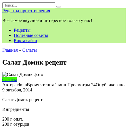
Перейти
Search
к
for:
Рецепты приготовления
контенту
Все самое вкусное и интересное только у нас!
Рецепты
Полезные советы
Карта сайта
Главная
»
Салаты
Салат Домик рецепт
Салаты
Автор
admin
Время чтения
1 мин.
Просмотры
24
Опубликовано
9 октября, 2014
Салат Домик рецепт
Ингредиенты
200 г опят,
200 г огурцов,