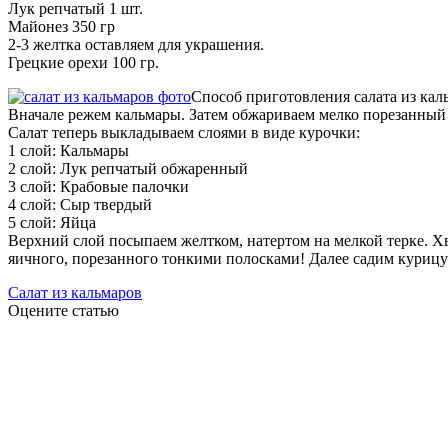
Лук репчатый 1 шт.
Майонез 350 гр
2-3 желтка оставляем для украшения.
Грецкие орехи 100 гр.
Способ приготовления салата из кал
Вначале режем кальмары. Затем обжариваем мелко порезанный 
Салат теперь выкладываем слоями в виде курочки:
1 слой: Кальмары
2 слой: Лук репчатый обжаренный
3 слой: Крабовые палочки
4 слой: Сыр твердый
5 слой: Яйца
Верхний слой посыпаем желтком, натертом на мелкой терке. Хво
яичного, порезанного тонкими полосками! Далее садим курицу 
Салат из кальмаров
Оцените статью