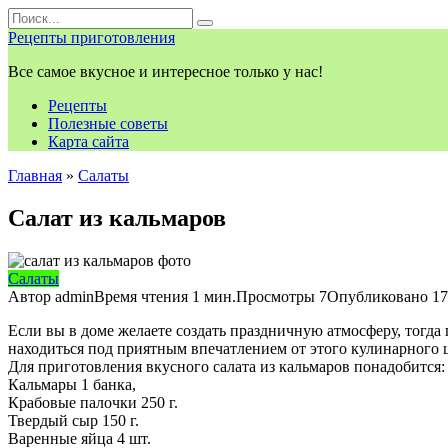
Перейти
Search
к
for:
Рецепты приготовления
контенту
Все самое вкусное и интересное только у нас!
Рецепты
Полезные советы
Карта сайта
Главная
»
Салаты
Салат из кальмаров
Салаты
Автор
admin
Время чтения
1 мин.
Просмотры
7
Опубликовано
17
Если вы в доме желаете создать праздничную атмосферу, тогда
находиться под приятным впечатлением от этого кулинарного ш
Для приготовления вкусного салата из кальмаров понадобится:
Кальмары 1 банка,
Крабовые палочки 250 г.
Твердый сыр 150 г.
Варенные яйца 4 шт.