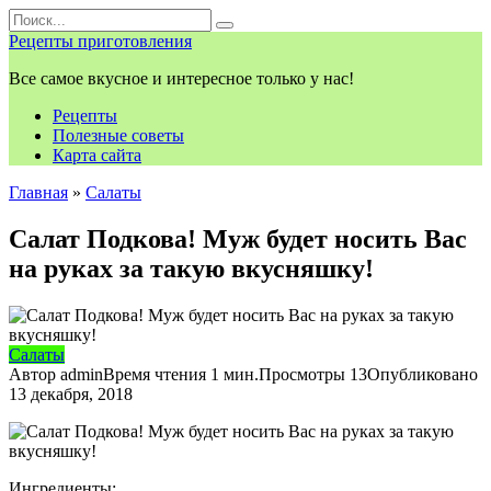
Перейти
Search
к
for:
Рецепты приготовления
контенту
Все самое вкусное и интересное только у нас!
Рецепты
Полезные советы
Карта сайта
Главная
»
Салаты
Салат Подкова! Муж будет носить Вас
на руках за такую вкусняшку!
Салаты
Автор
admin
Время чтения
1 мин.
Просмотры
13
Опубликовано
13 декабря, 2018
Ингредиенты: