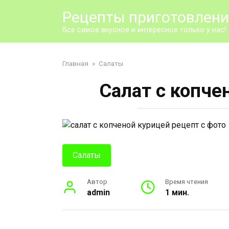
Перейти
Рецепты приготовлен
к
контенту
Все самое вкусное и интересное только у нас!
Главная
»
Салаты
Салат с копче
Салаты
Автор
Время чтения
admin
1 мин.