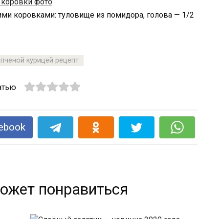
ми коровками: туловище из помидора, голова — 1/2
опченой курицей рецепт
атью
ebook
ожет понравиться